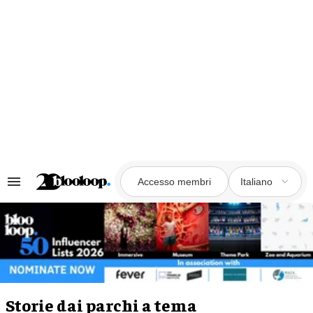
Vai
al
contenuto
Accesso membri
Italiano
Ricerca
e
navigazione
per
sezioni
Storie dai parchi a tema